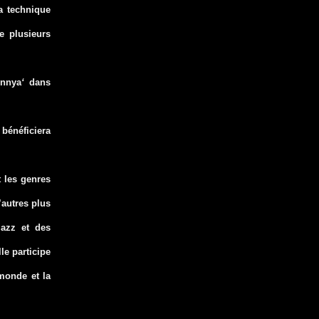
a technique
e plusieurs
innya
‘
dans
 bénéficiera
t les genres
’autres plus
jazz et des
le participe
 monde et la