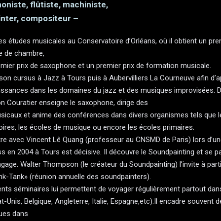
niste, flûtiste, machiniste,
nter, compositeur –
ses études musicales au Conservatoire d’Orléans, où il obtient un pre
e de chambre,
emier prix de saxophone et un premier prix de formation musicale.
t son cursus à Jazz à Tours puis à Aubervilliers La Courneuve afin d’
ssances dans les domaines du jazz et des musiques improvisées. 
n Couratier enseigne le saxophone, dirige des
usicaux et anime des conférences dans divers organismes tels que l
ires, les écoles de musique ou encore les écoles primaires.
re avec Vincent Lê Quang (professeur au CNSMD de Paris) lors d’u
s en 2004 à Tours est décisive. Il découvre le Soundpainting et se 
ngage. Walter Thompson (le créateur du Soundpainting) l’invite à part
nk-Tank» (réunion annuelle des soundpainters).
ents séminaires lui permettent de voyager régulièrement partout da
t-Unis, Belgique, Angleterre, Italie, Espagne,etc).Il encadre souvent d
ues dans