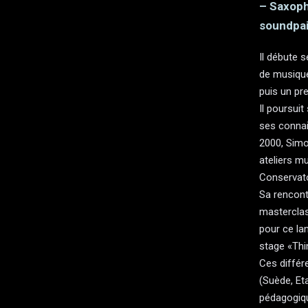
– Saxopho
soundpai
Il débute 
de musiqu
puis un pr
Il poursui
ses connai
2000, Simo
ateliers m
Conservato
Sa rencont
masterclas
pour ce la
stage «Thi
Ces différ
(Suède, Eta
pédagogiq