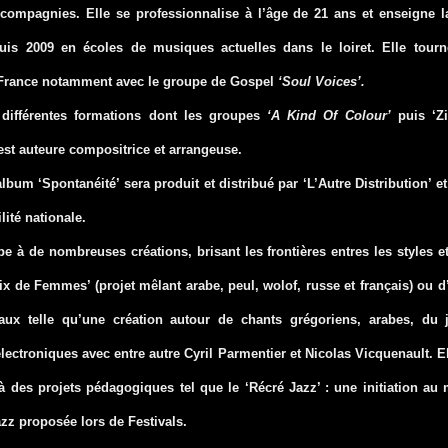
s compagnies.
Elle se professionnalise à l’âge de 21 ans et enseigne l
uis 2009 en écoles de musiques actuelles dans le loiret. Elle tourn
France notamment avec le groupe de Gospel
‘Soul Voices’.
 différentes formations dont les groupes
‘A Kind Of Colour’
puis ‘
Z
 est auteure compositrice et arrangeuse.
album ‘Spontanéité’ sera produit et distribué par ‘L’Autre Distribution’ et
lité nationale.
ipe à de nombreuses créations, brisant les frontières entres les styles e
 de Femmes’ (projet mêlant arabe, peul, wolof, russe et français) ou d
aux telle qu’une création autour de chants grégoriens, arabes, du 
ectroniques avec entre autre Cyril Parmentier et Nicolas Vicquenault.
El
 des projets pédagogiques tel que le ‘Récré Jazz’ : une initiation au
z proposée lors de Festivals.