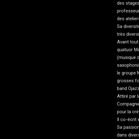
des stages
professeur
des atelier
Sa diversi
très diversi
Avant tout
quatuor M
(musique d
saxophoni
le groupe 
grosses fo
band Ojazz
Attiré par 
Compagnie
pour la cr
Il co-écrit
Sa passion
dans diver