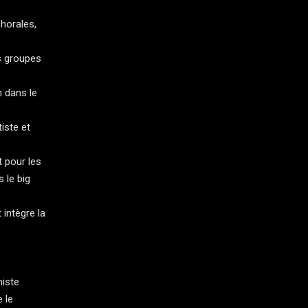
horales,
es groupes
 dans le
iste et
 pour les
 le big
 intègre la
niste
 le