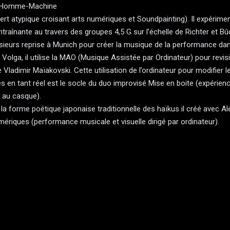
e Homme-Machine
ert atypique croisant arts numériques et Soundpainting). Il expérime
raînante au travers des groupes 4,5 G sur l’échelle de Richter et Bûc
lusieurs reprise à Munich pour créer la musique de la performance d
Volga, il utilise la MAO (Musique Assistée par Ordinateur) pour revisi
Vladimir Maïakovski. Cette utilisation de l’ordinateur pour modifier 
s en tant réel est le socle du duo improvisé Mise en boite (expérien
e au casque).
 la forme poétique japonaise traditionnelle des haïkus il créé avec Al
ériques (performance musicale et visuelle dirigé par ordinateur).