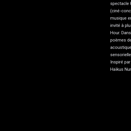
spectacl
(ciné-conc
musique ent
invité à p
Hour. Dans 
poèmes de 
acoustique
sensoriell
Inspiré par
Haïkus Num