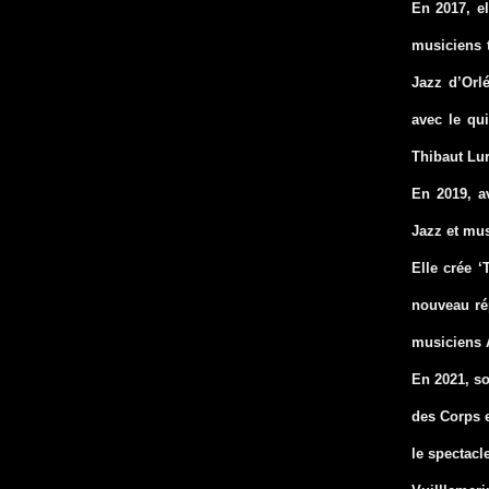
En 2017, el
musiciens t
Jazz d’Orl
avec le qu
Thibaut Lur
En 2019, a
Jazz et mus
Elle crée ‘
nouveau rép
musiciens 
En 2021, so
des Corps e
le spectacle