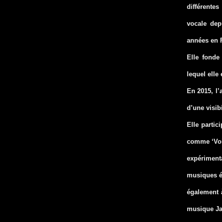
différente
vocale dep
années en 
Elle fonde
lequel elle
En 2015, l’
d’une visibi
Elle partic
comme ‘Voix
expériment
musiques él
également à
musique Jaz