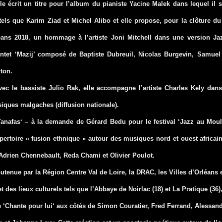
le écrit un titre pour l’album du pianiste Yacine Malek dans lequel il 
els que Karim Ziad et Michel Alibo et elle propose, pour la clôture du
éans 2018, un hommage à l’artiste Joni Mitchell dans une version J
intet ‘Mazij’ composé de Baptiste Dubreuil, Nicolas Burgevin, Samuel
ton.
vec le bassiste Julio Rak, elle accompagne l’artiste Charles Kely dans
iques malgaches (diffusion nationale).
Tanafas
‘ – à la demande de Gérard Bedu pour le festival ‘Jazz au Mouli
ertoire « fusion ethnique » autour des musiques nord et ouest africai
Adrien Chennebault, Reda Chami et Olivier Poulot.
utenue par la Région Centre Val de Loire, la DRAC, les Villes d’Orléans e
t des lieux culturels tels que l’Abbaye de Noirlac (18) et La Pratique (36),
 ‘
Chante pour lui
‘ aux côtés de Simon Couratier, Fred Ferrand, Alessan