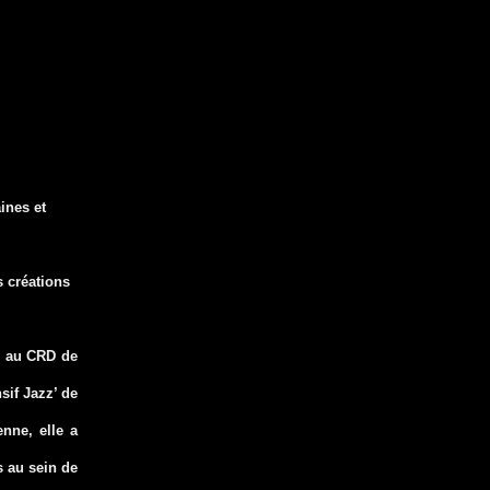
ines et
s créations
is au CRD de
sif Jazz’ de
nne, elle a
s au sein de