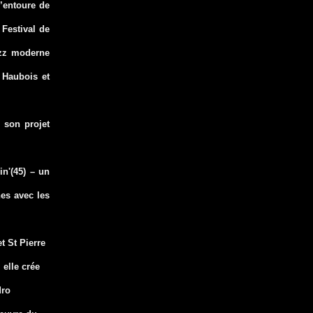
s’entoure de
 Festival de
azz moderne
 Haubois et
 son projet
n'(45) – un
nes avec les
t St Pierre
 elle crée
dro