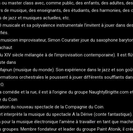
 ou master class avec, comme public, des enfants, des adultes, des
s de musique, des enseignants, des étudiants, des harmonies, des c
s de jazz et musiques actuelles, etc.
té musicale et sa polyvalence instrumentale l’invitent à jouer dans d
fiés.
 musicien improvisateur, Simon Couratier joue du saxophone baryton
achaut
u XIV siècle mélangée à de l’improvisation contemporaine). Il est flût
ste dans
Majnun (musique du monde). Son expérience dans le jazz et son goût
rmations orchestrales le poussent à jouer différents soufflants dans
O.
la comédie et la rue, il est à l’origine du groupe NaughtyBrigitte.com et
 du Coin
éation du nouveau spectacle de la Compagnie du Coin.
 et interprète la musique du spectacle A la Dérive (conte fantastique).
 pour la musique électronique l’amène à travailler en tant que machi
s groupes. Membre fondateur et leader du groupe Paint Atonik, il crée