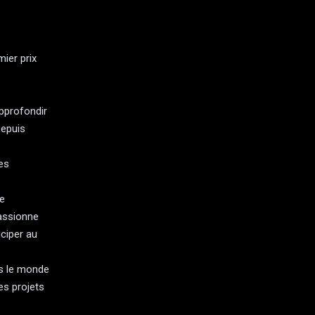
mier prix
approfondir
Depuis
es
ne
passionne
iciper au
ns le monde
es projets