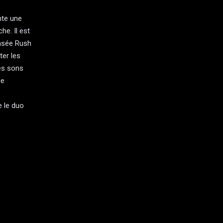
nte une
he. Il est
ansée Rush
ter les
les sons
ce
e le duo