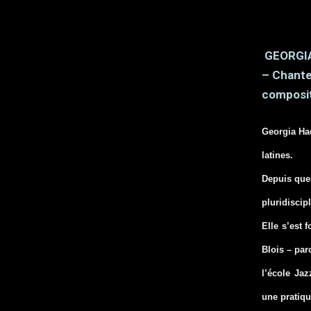
GEORGI
– Chante
composit
Georgia Had
latines.
Depuis quel
pluridiscipl
Elle s’est 
Blois – par
l’école Jaz
une pratiqu